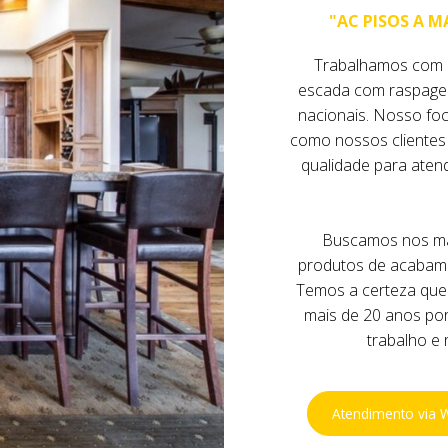
"AC PISOS A M
Trabalhamos com i
escada com raspagem
nacionais. Nosso foc
como nossos clientes 
qualidade para aten
Buscamos nos man
produtos de acabame
Temos a certeza que
mais de 20 anos po
trabalho e 
Atendimento via 